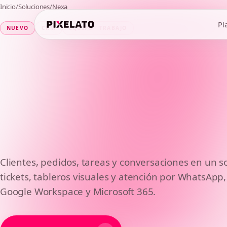
Inicio
/
Soluciones
/
Nexa
Pl
NUEVO
CRM
EQUIPO · TRABAJO
Todo el trabajo
Clientes, pedidos, tareas y conversaciones en un so
tickets, tableros visuales y atención por WhatsApp
Google Workspace y Microsoft 365.
equipo,
a la vis