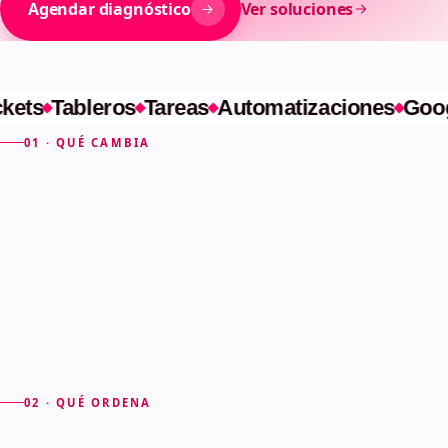
bajo control
Agendar diagnóstico
Ver soluciones
ts
Tableros
Tareas
Automatizaciones
Google
01 · QUÉ CAMBIA
02 · QUÉ ORDENA
Cuando el