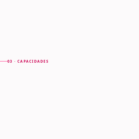
WhatsApp sin perder el hilo.
Menos trabajo repetitivo.
03 · CAPACIDADES
Clientes, equipo