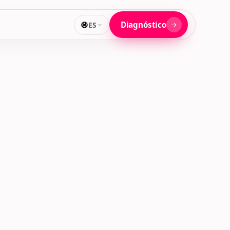
Diagnóstico
ES
NEXA · BANDEJA DE EQUIPO
2
EN CURSO
1
HECHO
1
Entrega
✓
Cotización
AN
ALTA
MEDIA
dido #1042 está listo?
do y asignado automáticamente