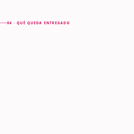
04 · QUÉ QUEDA ENTREGADO
El equipo
operando,
desde el día uno