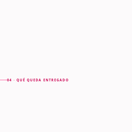
04 · QUÉ QUEDA ENTREGADO
La base sobre la que opera
todo