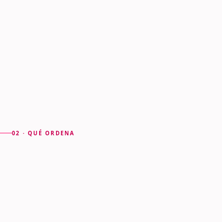
Cuando el contenido tiene
un
núcleo común
02 · QUÉ ORDENA
Los problemas que resuelve