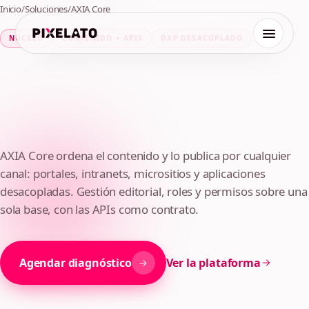
Inicio
/
Soluciones
/
AXIA Core
NÚCLEO
CONTENIDO + APIS
DXP DESACOPLADO
Portales, intranets y APIs
AXIA Core ordena el contenido y lo publica por cualquier
canal: portales, intranets, micrositios y aplicaciones
de contenido sobre un
desacopladas. Gestión editorial, roles y permisos sobre una
núcleo institucional
sola base, con las APIs como contrato.
Agendar diagnóstico
Ver la plataforma