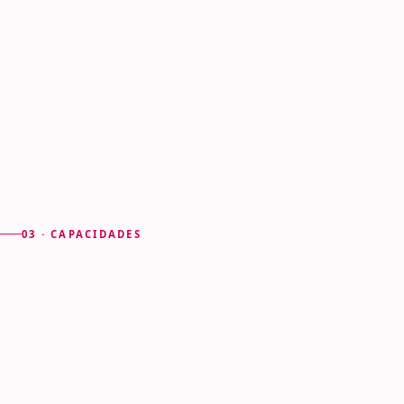
03 · CAPACIDADES
Un núcleo de contenido
con
contrato de API