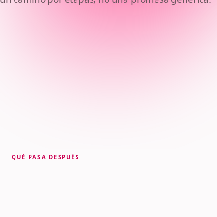
problema y
armamos una
de ruta realista
QUÉ PASA DESPUÉS