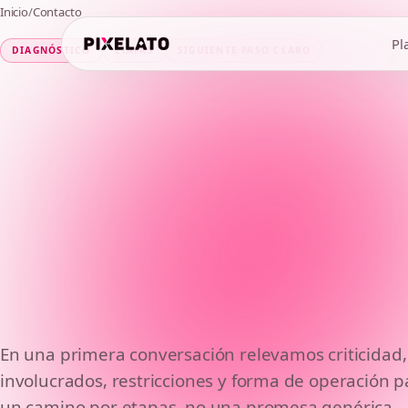
Inicio
/
Contacto
Pl
DIAGNÓSTICO
ETAPAS
SIGUIENTE PASO CLARO
En una primera conversación relevamos criticidad,
Contanos el
involucrados, restricciones y forma de operación 
un camino por etapas, no una promesa genérica.