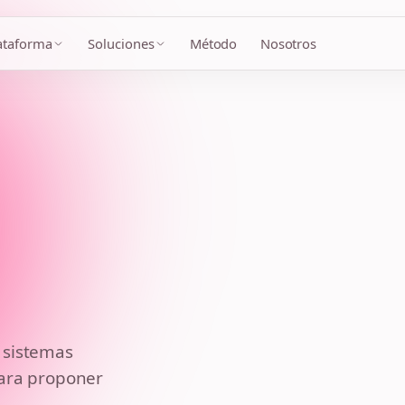
ataforma
Soluciones
Método
Nosotros
Organismo / Empresa
*
Objetivo
*
Sistemas involucrados
Nombre
*
 sistemas
para proponer