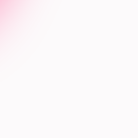
Email
*
hoja
Notas adicionales